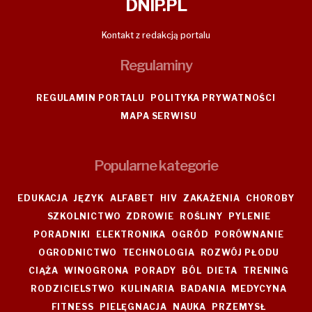
DNIP.PL
Kontakt z redakcją portalu
Regulaminy
REGULAMIN PORTALU
POLITYKA PRYWATNOŚCI
MAPA SERWISU
Popularne kategorie
EDUKACJA
JĘZYK
ALFABET
HIV
ZAKAŻENIA
CHOROBY
SZKOLNICTWO
ZDROWIE
ROŚLINY
PYLENIE
PORADNIKI
ELEKTRONIKA
OGRÓD
PORÓWNANIE
OGRODNICTWO
TECHNOLOGIA
ROZWÓJ PŁODU
CIĄŻA
WINOGRONA
PORADY
BÓL
DIETA
TRENING
RODZICIELSTWO
KULINARIA
BADANIA
MEDYCYNA
FITNESS
PIELĘGNACJA
NAUKA
PRZEMYSŁ