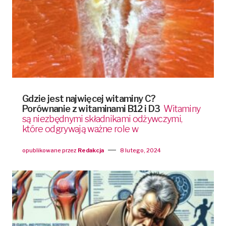
Gdzie jest najwięcej witaminy C?
Porównanie z witaminami B12 i D3
Witaminy
są niezbędnymi składnikami odżywczymi,
które odgrywają ważne role w
opublikowane przez
Redakcja
8 lutego, 2024