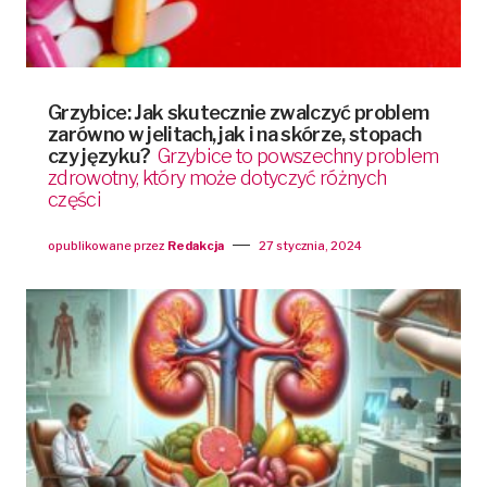
Grzybice: Jak skutecznie zwalczyć problem
zarówno w jelitach, jak i na skórze, stopach
czy języku?
Grzybice to powszechny problem
zdrowotny, który może dotyczyć różnych
części
opublikowane przez
Redakcja
27 stycznia, 2024