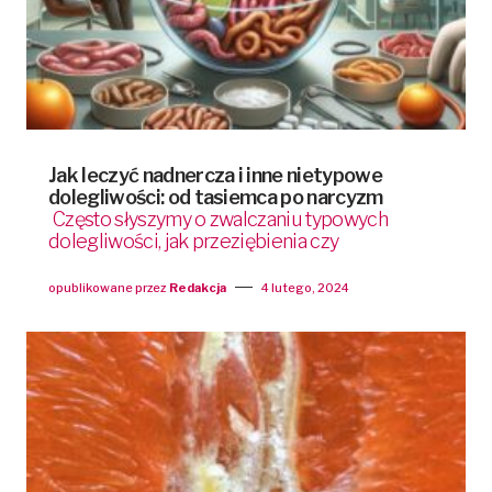
Jak leczyć nadnercza i inne nietypowe
dolegliwości: od tasiemca po narcyzm
Często słyszymy o zwalczaniu typowych
dolegliwości, jak przeziębienia czy
opublikowane przez
Redakcja
4 lutego, 2024