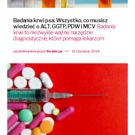
Badania krwi psa: Wszystko, co musisz
wiedzieć o ALT, GGTP, PDW i MCV
Badania
krwi to niezwykle ważne narzędzie
diagnostyczne, które pomaga lekarzom
opublikowane przez
Redakcja
21 stycznia, 2024